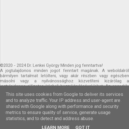
©2020 - 2024 Dr. Lenkei György Minden jog fenntartva!
A jogtulajdonos minden jogot fenntart magának. A weboldalról
bármilyen tartalmat letölteni, vagy akár részben vagy egészben
másolni vagy a nyilvánossághoz közvetíteni kizárólag a
jogtulajdonos előzetes írásbeli hozzájárulásával lehet. Az engedély
nélküli letöltés, másolás, vagy nyilvánossághoz közvetítés, illetve
This site uses cookies from Google to deliver its services
megjelenítés jogellenes cselekmény. A weboldal személyes
and to analyze traffic. Your IP address and user-agent are
használatot meghaladó mértékű – bármilyen formában történő –
shared with Google along with performance and security
felhasználása kizárólag a Jogtulajdonos előzetes írásbeli
hozzájárulásával lehetséges.
metrics to ensure quality of service, generate usage
statistics, and to detect and address abuse.
Üzemeltető: Blogger
LEARN MORE
GOT IT