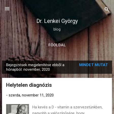
Ugrás a fő tartalomra
Dr. Lenkei György
blog
FŐOLDAL
Bejegyzések megjelenítése ebből a
MINDET MUTAT
B
hónapból: november, 2020
e
j
Helytelen diagnózis
e
g
-
szerda, november 11, 2020
y
Ha kevés a D ‑ vitamin a szervezetünkben,
z
nagyobb a valószínűsége, hogy